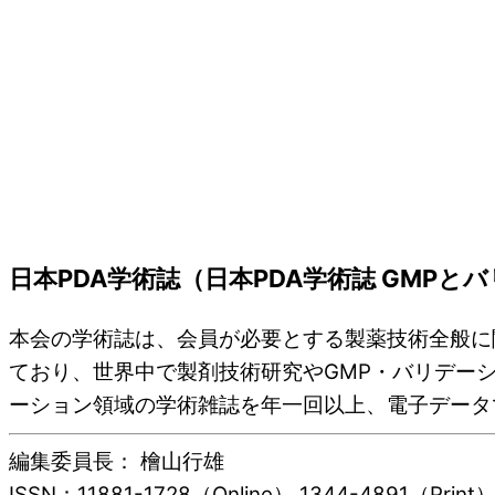
日本PDA学術誌（日本PDA学術誌 GMPと
本会の学術誌は、会員が必要とする製薬技術全般に
ており、世界中で製剤技術研究やGMP・バリデー
ーション領域の学術雑誌を年一回以上、電子データで
編集委員長： 檜山行雄
ISSN：11881-1728（Online） 1344-4891（Print