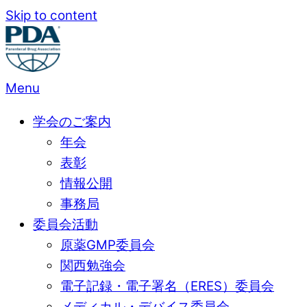
Skip to content
Menu
学会のご案内
年会
表彰
情報公開
事務局
委員会活動
原薬GMP委員会
関西勉強会
電子記録・電子署名（ERES）委員会
メディカル・デバイス委員会